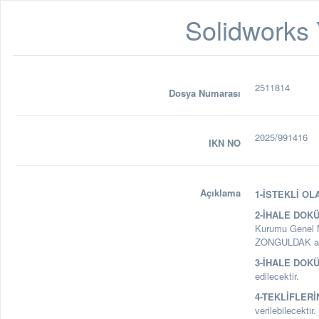
Solidworks 
2511814
Dosya Numarası
2025/991416
IKN NO
Açıklama
1-İSTEKLİ OL
2-İHALE DOK
Kurumu Genel M
ZONGULDAK adre
3-İHALE DOKÜ
edilecektir.
4-TEKLİFLERİ
verilebilecektir.