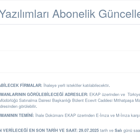
Yazılımları Abonelik Güncel
ABİLECEK FİRMALAR:
İhaleye yerli istekliler katılabilecektir
.
ÜMANLARININ GÖRÜLEBİLECEĞİ ADRESLER:
EKAP üzerinden ve
Türkiy
üdürlüğü Satınalma Dairesi Başkanlığı
Bülent Ecevit Caddesi Mithatpaşa M
sinden görülebilir
.
MANININ TEMİNİ:
İhale Dokümanı EKAP üzerinden E-İmza ve M-İmza karşıl
N VERİLECEĞİ EN SON TARİH VE SAAT:
29.07.2025
tarih ve
Salı
günü sa