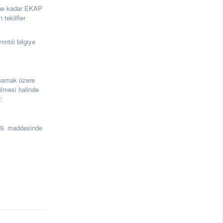
tine kadar EKAP
teklifler
ıntılı bilgiye
olmamak üzere
ilmesi halinde
.
19. maddesinde