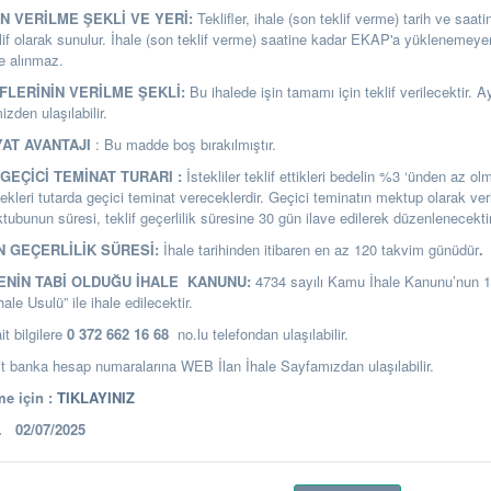
İN VERİLME ŞEKLİ VE YERİ:
Teklifler, ihale (son teklif verme) tarih ve saa
lif olarak sunulur. İhale (son teklif verme) saatine kadar EKAP'a yüklenemeyen 
e alınmaz.
İFLERİNİN VERİLME ŞEKLİ:
Bu ihalede işin tamamı için teklif verilecektir. Ayr
zden ulaşılabilir.
YAT AVANTAJI
: Bu madde boş bırakılmıştır.
GEÇİCİ TEMİNAT TURARI :
İstekliler teklif ettikleri bedelin %3 ‘ünden az 
ekleri tutarda geçici teminat vereceklerdir. Geçici teminatın mektup olarak ver
ubunun süresi, teklif geçerlilik süresine 30 gün ilave edilerek düzenlenecektir
N GEÇERLİLİK SÜRESİ:
İhale tarihinden itibaren en az 120 takvim günüdür
.
LENİN TABİ OLDUĞU İHALE KANUNU:
4734 sayılı Kamu İhale Kanunu’nun 
ale Usulü” ile ihale edilecektir.
it bilgilere
0 372 662 16 68
no.lu telefondan ulaşılabilir.
 banka hesap numaralarına WEB İlan İhale Sayfamızdan ulaşılabilir.
e için :
TIKLAYINIZ
R.
02/07/2025