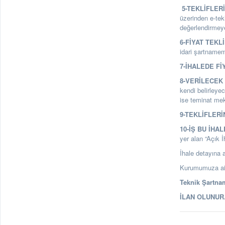
5-TEKLİFLER
üzerinden e-tek
değerlendirmey
6-FİYAT TEKL
idari şartnamemi
7-İHALEDE Fİ
8-VERİLECEK 
kendi belirleyec
ise teminat mekt
9-TEKLİFLERİ
10-İŞ BU İHA
yer alan “Açık İh
İhale detayına a
Kurumumuza ait
Teknik Şartnam
İLAN OLUNU