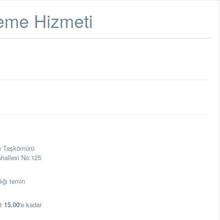
leme Hizmeti
e Taşkömürü
ahallesi No:125
ığı temin
at
15.00
'e kadar