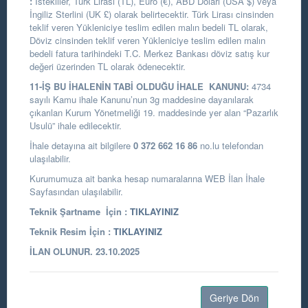
:
İstekliler, Türk Lirası (TL), Euro (€), ABD Doları (USA $) veya
İngiliz Sterlini (UK £) olarak belirtecektir. Türk Lirası cinsinden
teklif veren Yükleniciye teslim edilen malın bedeli TL olarak,
Döviz cinsinden teklif veren Yükleniciye teslim edilen malın
bedeli fatura tarihindeki T.C. Merkez Bankası döviz satış kur
değeri üzerinden TL olarak ödenecektir.
11-İŞ BU İHALENİN TABİ OLDUĞU İHALE KANUNU:
4734
sayılı Kamu ihale Kanunu’nun 3g maddesine dayanılarak
çıkarılan Kurum Yönetmeliği 19. maddesinde yer alan “Pazarlık
Usulü” ihale edilecektir.
İhale detayına ait bilgilere
0 372 662 16 86
no.lu telefondan
ulaşılabilir.
Kurumumuza ait banka hesap numaralarına WEB İlan İhale
Sayfasından ulaşılabilir.
Teknik Şartname İçin :
TIKLAYINIZ
Teknik Resim İçin :
TIKLAYINIZ
İLAN OLUNUR. 23.10.2025
Geriye Dön