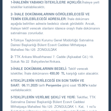
1-İHALENİN YABANCI İSTEKLİLERE AÇIKLIĞI:
İhaleye yerli
istekliler katılabilecektir
.
2- İHALE DOKÜMANLARININ GÖRÜLEBİLECEĞİ VE
TEMİN EDİLEBİLECEĞİ ADRESLER:
İhale dokümanı
aşağıda belirtilen adreste bedelsiz olarak görülebilir. Ancak,
ihaleye teklif verecek olanların idarece onaylı ihale dokümanını
satınalması zorunludur.
1-
Türkiye Taşkömürü Kurumu Genel Müdürlüğü Satınalma
Dairesi Başkanlığı
Bülent Ecevit Caddesi Mithatpaşa
Mahallesi No:125 ZONGULDAK
2-
TTK Ankara Misafirhanesi 7. Cadde (Aşkaabat Cd.) 19.
Sokak No 22 Bahçelievler/Ankara.
3-İHALE DOKÜMANLARININ BEDELİ:
Teklif verecek
istekliler, İhale dokümanını
450,00
TL
karşılığı satın alacaktır.
4-TEKLİFLERİN VERİLECEĞİ EN SON TARİH VE
SAAT:
06.11.2025
tarih
Perşembe
günü saat
15.00
'e
kadar
verilebilecektir.
5-TEKLİFLERİN VERİLME ŞEKLİ VE YERİ:
Teklifler, TTK
Satınalma Dairesi Başkanlığı Bülent Ecevit Caddesi
Mithatpaşa Mahallesi No:125 ZONGULDAK 1. Kat, 1 no’lu