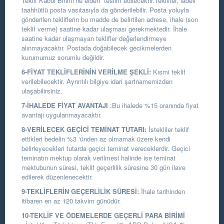
Teklif Kabul Birimi’ne elden teslim edilecektir.Teklifler, iadeli
taahhütlü posta vasıtasıyla da gönderilebilir. Posta yoluyla
gönderilen tekliflerin bu madde de belirtilen adrese, ihale (son
teklif verme) saatine kadar ulaşması gerekmektedir. İhale
saatine kadar ulaşmayan teklifler değerlendirmeye
alınmayacaktır. Postada doğabilecek gecikmelerden
kurumumuz sorumlu değildir.
6-FİYAT TEKLİFLERİNİN VERİLME ŞEKLİ:
Kısmi teklif
verilebilecektir. Ayrıntılı bilgiye idari şartnamemizden
ulaşabilirsiniz.
7-İHALEDE FİYAT AVANTAJI
:Bu ihalede %15 oranında fiyat
avantajı uygulanmayacaktır.
8-VERİLECEK GEÇİCİ TEMİNAT TUTARI:
İstekliler teklif
ettikleri bedelin %3 ‘ünden az olmamak üzere kendi
belirleyecekleri tutarda geçici teminat vereceklerdir. Geçici
teminatın mektup olarak verilmesi halinde ise teminat
mektubunun süresi, teklif geçerlilik süresine 30 gün ilave
edilerek düzenlenecektir.
9-TEKLİFLERİN GEÇERLİLİK SÜRESİ:
İhale tarihinden
itibaren en az 120 takvim günüdür.
10-TEKLİF VE ÖDEMELERDE GEÇERLİ PARA BİRİMİ