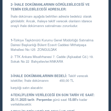
2- İHALE DOKÜMANLARININ GÖRÜLEBİLECEĞİ VE
TEMİN EDİLEBİLECEĞİ ADRESLER:
İhale dokümanı aşağıda belirtilen adreste bedelsiz olarak
görülebilir. Ancak, ihaleye teklif verecek olanların idarece
onaylı ihale dokümanını satınalması zorunludur.
1-
Türkiye Taşkömürü Kurumu Genel Müdürlüğü Satınalma
Dairesi Başkanlığı
Bülent Ecevit Caddesi Mithatpaşa
Mahallesi No:125 ZONGULDAK
2- TTK Ankara Misafirhanesi 7. Cadde (Aşkaabat Cd.) 19.
Sokak No 22 Bahçelievler/ANKARA
3-İHALE DOKÜMANLARININ BEDELİ:
Teklif verecek
istekliler, İhale dokümanını 450,00 TL
karşılığı satın alacaktır.
4-TEKLİFLERİN VERİLECEĞİ EN SON TARİH VE SAAT:
20.11.2025
tarih
Perşembe
günü saat
15.00
'
e kadar
verilebilecektir.