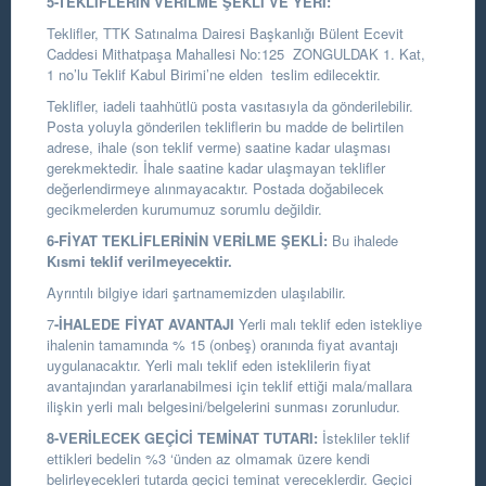
5-TEKLİFLERİN VERİLME ŞEKLİ VE YERİ:
Teklifler, TTK Satınalma Dairesi Başkanlığı Bülent Ecevit
Caddesi Mithatpaşa Mahallesi No:125 ZONGULDAK 1. Kat,
1 no’lu Teklif Kabul Birimi’ne elden teslim edilecektir.
Teklifler, iadeli taahhütlü posta vasıtasıyla da gönderilebilir.
Posta yoluyla gönderilen tekliflerin bu madde de belirtilen
adrese, ihale (son teklif verme) saatine kadar ulaşması
gerekmektedir. İhale saatine kadar ulaşmayan teklifler
değerlendirmeye alınmayacaktır. Postada doğabilecek
gecikmelerden kurumumuz sorumlu değildir.
6-FİYAT TEKLİFLERİNİN VERİLME ŞEKLİ:
Bu ihalede
Kısmi teklif verilmeyecektir.
Ayrıntılı bilgiye idari şartnamemizden ulaşılabilir.
7
-İHALEDE FİYAT AVANTAJI
Yerli malı teklif eden istekliye
ihalenin tamamında % 15 (onbeş) oranında fiyat avantajı
uygulanacaktır. Yerli malı teklif eden isteklilerin fiyat
avantajından yararlanabilmesi için teklif ettiği mala/mallara
ilişkin yerli malı belgesini/belgelerini sunması zorunludur.
8-VERİLECEK GEÇİCİ TEMİNAT TUTARI:
İstekliler teklif
ettikleri bedelin %3 ‘ünden az olmamak üzere kendi
belirleyecekleri tutarda geçici teminat vereceklerdir. Geçici