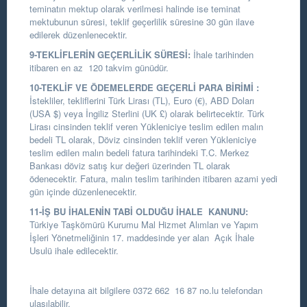
teminatın mektup olarak verilmesi halinde ise teminat
mektubunun süresi, teklif geçerlilik süresine 30 gün ilave
edilerek düzenlenecektir.
9-TEKLİFLERİN GEÇERLİLİK SÜRESİ:
İhale tarihinden
itibaren en az 120 takvim günüdür.
10-TEKLİF VE ÖDEMELERDE GEÇERLİ PARA BİRİMİ :
İstekliler, tekliflerini Türk Lirası (TL), Euro (€), ABD Doları
(USA $) veya İngiliz Sterlini (UK £) olarak belirtecektir. Türk
Lirası cinsinden teklif veren Yükleniciye teslim edilen malın
bedeli TL olarak, Döviz cinsinden teklif veren Yükleniciye
teslim edilen malın bedeli fatura tarihindeki T.C. Merkez
Bankası döviz satış kur değeri üzerinden TL olarak
ödenecektir. Fatura, malın teslim tarihinden itibaren azami yedi
gün içinde düzenlenecektir.
11-İŞ BU İHALENİN TABİ OLDUĞU İHALE KANUNU:
Türkiye Taşkömürü Kurumu Mal Hizmet Alımları ve Yapım
İşleri Yönetmeliğinin 17. maddesinde yer alan Açık İhale
Usulü ihale edilecektir.
İhale detayına ait bilgilere 0372 662 16 87 no.lu telefondan
ulaşılabilir.