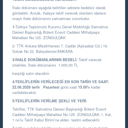
İhale dokümanı aşağıda belirtilen adreste bedelsiz olarak
görülebilir. Ancak, ihaleye teklif verecek olanların idarece
onaylı ihale dokümanını satınalması zorunludur.
1-
Türkiye Taşkömürü Kurumu Genel Müdürlüğü Satınalma
Dairesi Başkanlığı
Bülent Ecevit Caddesi Mithatpaşa
Mahallesi No:125 ZONGULDAK
2- TTK Ankara Misafirhanesi 7. Cadde (Aşkaabat Cd.) 19.
Sokak No 22 Bahçelievler/ANKARA
3-İHALE DOKÜMANLARININ BEDELİ:
Teklif verecek
istekliler, İhale dokümanını 1.000,00 TL
karşılığı satın alacaktır.
4-TEKLİFLERİN VERİLECEĞİ EN SON TARİH VE SAAT:
22.06.2026
tarih
Pazartesi
günü saat
15.00
'
e kadar
verilebilecektir.
5-TEKLİFLERİN VERİLME ŞEKLİ VE YERİ:
Teklifler, TTK Satınalma Dairesi Başkanlığı Bülent Ecevit
Caddesi Mithatpaşa Mahallesi No:125 ZONGULDAK 1. Kat,
1 no’lu Teklif Kabul Birimi’ne elden teslim edilecektir.