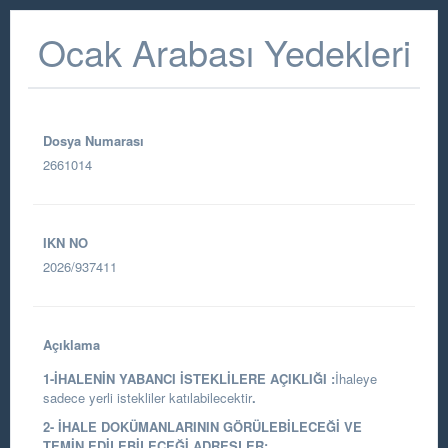
Ocak Arabası Yedekleri
Dosya Numarası
2661014
IKN NO
2026/937411
Açıklama
1-İHALENİN YABANCI İSTEKLİLERE AÇIKLIĞI :
İhaleye
sadece yerli istekliler katılabilecektir
.
2- İHALE DOKÜMANLARININ GÖRÜLEBİLECEĞİ VE
TEMİN EDİLEBİLECEĞİ ADRESLER: