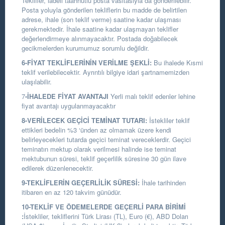
Teklifler, iadeli taahhütlü posta vasıtasıyla da gönderilebilir.
Posta yoluyla gönderilen tekliflerin bu madde de belirtilen
adrese, ihale (son teklif verme) saatine kadar ulaşması
gerekmektedir. İhale saatine kadar ulaşmayan teklifler
değerlendirmeye alınmayacaktır. Postada doğabilecek
gecikmelerden kurumumuz sorumlu değildir.
6-FİYAT TEKLİFLERİNİN VERİLME ŞEKLİ:
Bu ihalede Kısmi
teklif verilebilecektir. Ayrıntılı bilgiye idari şartnamemizden
ulaşılabilir.
7
-İHALEDE FİYAT AVANTAJI
Yerli malı teklif edenler lehine
fiyat avantajı uygulanmayacaktır
8-VERİLECEK GEÇİCİ TEMİNAT TUTARI:
İstekliler teklif
ettikleri bedelin %3 ‘ünden az olmamak üzere kendi
belirleyecekleri tutarda geçici teminat vereceklerdir. Geçici
teminatın mektup olarak verilmesi halinde ise teminat
mektubunun süresi, teklif geçerlilik süresine 30 gün ilave
edilerek düzenlenecektir.
9-TEKLİFLERİN GEÇERLİLİK SÜRESİ:
İhale tarihinden
itibaren en az 120 takvim günüdür.
10-TEKLİF VE ÖDEMELERDE GEÇERLİ PARA BİRİMİ
:
İstekliler, tekliflerini Türk Lirası (TL), Euro (€), ABD Doları