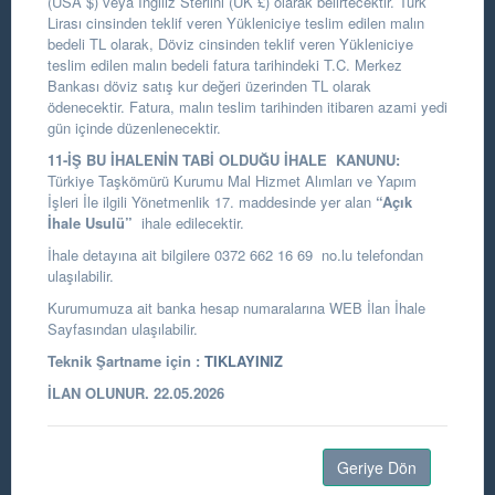
(USA $) veya İngiliz Sterlini (UK £) olarak belirtecektir. Türk
Lirası cinsinden teklif veren Yükleniciye teslim edilen malın
bedeli TL olarak, Döviz cinsinden teklif veren Yükleniciye
teslim edilen malın bedeli fatura tarihindeki T.C. Merkez
Bankası döviz satış kur değeri üzerinden TL olarak
ödenecektir. Fatura, malın teslim tarihinden itibaren azami yedi
gün içinde düzenlenecektir.
11-İŞ BU İHALENİN TABİ OLDUĞU İHALE KANUNU:
Türkiye Taşkömürü Kurumu Mal Hizmet Alımları ve Yapım
İşleri İle ilgili Yönetmenlik 17. maddesinde yer alan
“Açık
İhale Usulü”
ihale edilecektir.
İhale detayına ait bilgilere 0372 662 16 69 no.lu telefondan
ulaşılabilir.
Kurumumuza ait banka hesap numaralarına WEB İlan İhale
Sayfasından ulaşılabilir.
Teknik Şartname için :
TIKLAYINIZ
İLAN OLUNUR. 22.05.2026
Geriye Dön