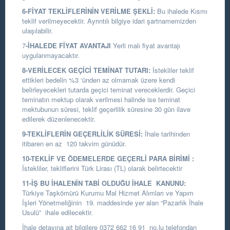
6-FİYAT TEKLİFLERİNİN VERİLME ŞEKLİ:
Bu ihalede Kısmı
teklif verilmeyecektir. Ayrıntılı bilgiye idari şartnamemizden
ulaşılabilir.
7
-İHALEDE FİYAT AVANTAJI
Yerli malı fiyat avantajı
uygulanmayacaktır.
8-VERİLECEK GEÇİCİ TEMİNAT TUTARI:
İstekliler teklif
ettikleri bedelin %3 ‘ünden az olmamak üzere kendi
belirleyecekleri tutarda geçici teminat vereceklerdir. Geçici
teminatın mektup olarak verilmesi halinde ise teminat
mektubunun süresi, teklif geçerlilik süresine 30 gün ilave
edilerek düzenlenecektir.
9-TEKLİFLERİN GEÇERLİLİK SÜRESİ:
İhale tarihinden
itibaren en az 120 takvim günüdür.
10-TEKLİF VE ÖDEMELERDE GEÇERLİ PARA BİRİMİ :
İstekliler, tekliflerini Türk Lirası (TL) olarak belirtecektir
11-İŞ BU İHALENİN TABİ OLDUĞU İHALE KANUNU:
Türkiye Taşkömürü Kurumu Mal Hizmet Alımları ve Yapım
İşleri Yönetmeliğinin 19. maddesinde yer alan “Pazarlık İhale
Usulü” ihale edilecektir.
İhale detayına ait bilgilere 0372 662 16 91 no.lu telefondan