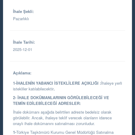
İhale Şekli:
Pazarlıklı
İhale Tarihi:
2025-12-01
Açıklama:
1-İHALENİN YABANCI İSTEKLİLERE AÇIKLIĞI :
İhaleye yerli
istekliler katılabilecektir
.
2- İHALE DOKÜMANLARININ GÖRÜLEBİLECEĞİ VE
TEMİN EDİLEBİLECEĞİ ADRESLER:
İhale dokümanı aşağıda belirtilen adreste bedelsiz olarak
görülebilir. Ancak, ihaleye teklif verecek olanların idarece
onaylı ihale dokümanını satınalması zorunludur.
1-
Türkiye Taşkömürü Kurumu Genel Müdürlüğü Satınalma