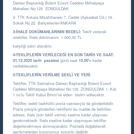
Dairesi Başkanlığı
Bülent Ecevit Caddesi Mithatpaşa
Mahallesi No:125 ZONGULDAK
2- TTK Ankara Misafirhanesi 7. Cadde (Aşkaabat Cd.) 19.
Sokak No 22 Bahçelievler/ANKARA
3-İHALE DOKÜMANLARININ BEDELİ:
Teklif verecek
istekliler, İhale dokümanını 1.000,00 TL
karşılığı satın alacaktır.
4-TEKLİFLERİN VERİLECEĞİ EN SON TARİH VE SAAT:
01.12.2025
tarih
pazatesi
günü saat
15.00
'
e kadar
verilebilecektir.
5-TEKLİFLERİN VERİLME ŞEKLİ VE YERİ:
Teklifler, TTK Satınalma Dairesi Başkanlığı Bülent Ecevit
Caddesi Mithatpaşa Mahallesi No:125 ZONGULDAK 1. Kat,
1 no’lu Teklif Kabul Birimi’ne elden teslim edilecektir.
Teklifler, iadeli taahhütlü posta vasıtasıyla da gönderilebilir.
Posta yoluyla gönderilen tekliflerin bu madde de belirtilen
adrese, ihale (son teklif verme) saatine kadar ulaşması
gerekmektedir. İhale saatine kadar ulaşmayan teklifler
değerlendirmeye alınmayacaktır. Postada doğabilecek
gecikmelerden kurumumuz sorumlu değildir.