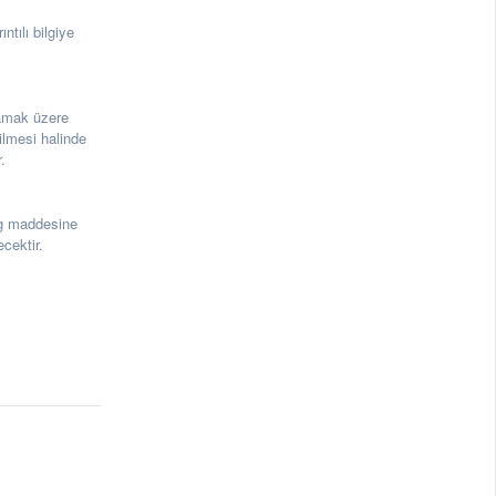
tılı bilgiye
amak üzere
ilmesi halinde
.
g maddesine
cektir.