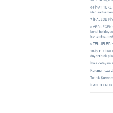
6-FİYAT TEKLİFL
idari şartnamemi
7-İHALEDE FİYA
8-VERİLECEK GE
kendi belirleyec
ise teminat mekt
9-TEKLİFLERİN 
10-İŞ BU İHAL
dayanılarak çık
İhale detayına a
Kurumumuza ait 
Teknik Şartnam
İLAN OLUNUR.