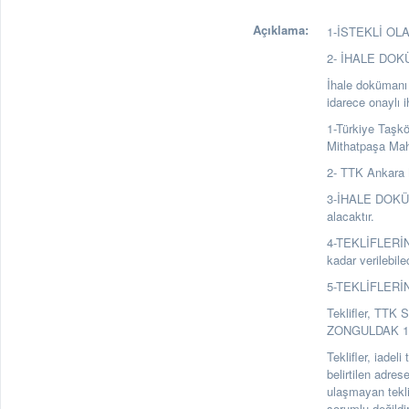
Açıklama:
1-İSTEKLİ OLAB
2- İHALE DO
İhale dokümanı a
idarece onaylı 
1-Türkiye Taşk
Mithatpaşa Ma
2- TTK Ankara 
3-İHALE DOKÜMA
alacaktır.
4-TEKLİFLERİN
kadar verilebile
5-TEKLİFLERİ
Teklifler, TTK 
ZONGULDAK 1. Ka
Teklifler, iadel
belirtilen adre
ulaşmayan tekl
sorumlu değildir