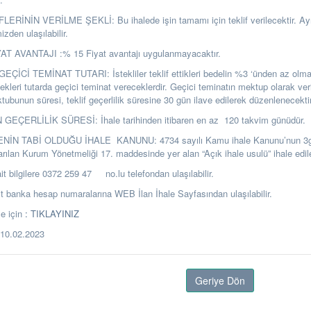
ERİNİN VERİLME ŞEKLİ: Bu ihalede işin tamamı için teklif verilecektir. Ayrın
zden ulaşılabilir.
T AVANTAJI :% 15 Fiyat avantajı uygulanmayacaktır.
ÇİCİ TEMİNAT TUTARI: İstekliler teklif ettikleri bedelin %3 ‘ünden az olm
ekleri tutarda geçici teminat vereceklerdir. Geçici teminatın mektup olarak ver
ubunun süresi, teklif geçerlilik süresine 30 gün ilave edilerek düzenlenecektir
GEÇERLİLİK SÜRESİ: İhale tarihinden itibaren en az 120 takvim günüdür.
ENİN TABİ OLDUĞU İHALE KANUNU: 4734 sayılı Kamu ihale Kanunu’nun 3
arılan Kurum Yönetmeliği 17. maddesinde yer alan “Açık ihale usulü” ihale edile
it bilgilere 0372 259 47 no.lu telefondan ulaşılabilir.
banka hesap numaralarına WEB İlan İhale Sayfasından ulaşılabilir.
e için
: TIKLAYINIZ
10.02.2023
Geriye Dön