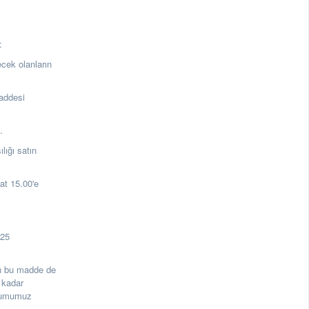
:
ecek olanların
addesi
a.
ığı satın
t 15.00'e
125
rin bu madde de
 kadar
urumumuz