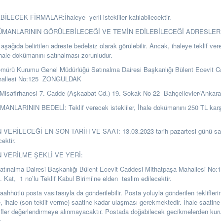
İLECEK FİRMALAR:İhaleye yerli istekliler katılabilecektir.
KÜMANLARININ GÖRÜLEBİLECEĞİ VE TEMİN EDİLEBİLECEĞİ ADRESLER
şağıda belirtilen adreste bedelsiz olarak görülebilir. Ancak, ihaleye teklif ver
ihale dokümanını satınalması zorunludur.
ömürü Kurumu Genel Müdürlüğü Satınalma Dairesi Başkanlığı Bülent Ecevit C
hallesi No:125 ZONGULDAK
Misafirhanesi 7. Cadde (Aşkaabat Cd.) 19. Sokak No 22 Bahçelievler/Ankar
NLARININ BEDELİ: Teklif verecek istekliler, İhale dokümanını 250 TL karşıl
 VERİLECEĞİ EN SON TARİH VE SAAT: 13.03.2023 tarih pazartesi günü saa
cektir.
N VERİLME ŞEKLİ VE YERİ:
Satınalma Dairesi Başkanlığı Bülent Ecevit Caddesi Mithatpaşa Mahallesi No:
t, 1 no’lu Teklif Kabul Birimi’ne elden teslim edilecektir.
i taahhütlü posta vasıtasıyla da gönderilebilir. Posta yoluyla gönderilen teklifle
se, ihale (son teklif verme) saatine kadar ulaşması gerekmektedir. İhale saatine
ifler değerlendirmeye alınmayacaktır. Postada doğabilecek gecikmelerden k
.