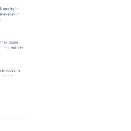
zemeler bir
emeyecektir.
ri
amak üzere
ilmesi halinde
.
g maddesine
lecektir.