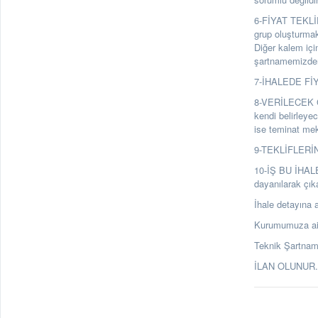
6-FİYAT TEKLİF
grup oluşturmak
Diğer kalem için 
şartnamemizden 
7-İHALEDE FİYA
8-VERİLECEK GE
kendi belirleyec
ise teminat mekt
9-TEKLİFLERİN 
10-İŞ BU İHAL
dayanılarak çık
İhale detayına a
Kurumumuza ait 
Teknik Şartnam
İLAN OLUNUR. 