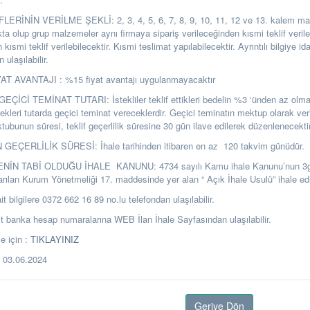
LERİNİN VERİLME ŞEKLİ: 2, 3, 4, 5, 6, 7, 8, 9, 10, 11, 12 ve 13. kalem mal
ta olup grup malzemeler aynı firmaya sipariş verileceğinden kısmi teklif veril
kısmi teklif verilebilecektir. Kısmi teslimat yapılabilecektir. Ayrıntılı bilgiye ida
ulaşılabilir.
T AVANTAJI : %15 fiyat avantajı uygulanmayacaktır
ÇİCİ TEMİNAT TUTARI: İstekliler teklif ettikleri bedelin %3 ‘ünden az olm
ekleri tutarda geçici teminat vereceklerdir. Geçici teminatın mektup olarak ver
ubunun süresi, teklif geçerlilik süresine 30 gün ilave edilerek düzenlenecektir
GEÇERLİLİK SÜRESİ: İhale tarihinden itibaren en az 120 takvim günüdür.
ENİN TABİ OLDUĞU İHALE KANUNU: 4734 sayılı Kamu ihale Kanunu’nun 3
arılan Kurum Yönetmeliği 17. maddesinde yer alan “ Açık İhale Usulü” ihale edi
it bilgilere 0372 662 16 89 no.lu telefondan ulaşılabilir.
banka hesap numaralarına WEB İlan İhale Sayfasından ulaşılabilir.
e için :
TIKLAYINIZ
03.06.2024
Geriye Dön