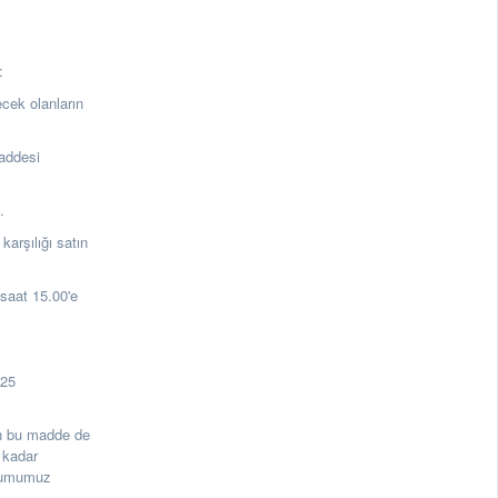
:
ecek olanların
addesi
a.
rşılığı satın
aat 15.00'e
125
rin bu madde de
 kadar
urumumuz