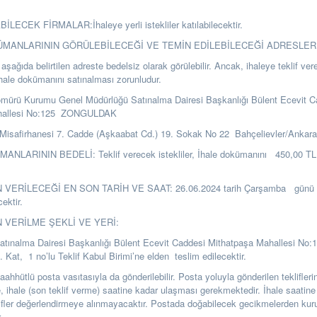
LECEK FİRMALAR:İhaleye yerli istekliler katılabilecektir.
KÜMANLARININ GÖRÜLEBİLECEĞİ VE TEMİN EDİLEBİLECEĞİ ADRESLER
şağıda belirtilen adreste bedelsiz olarak görülebilir. Ancak, ihaleye teklif ver
ihale dokümanını satınalması zorunludur.
ömürü Kurumu Genel Müdürlüğü Satınalma Dairesi Başkanlığı Bülent Ecevit C
hallesi No:125 ZONGULDAK
Misafirhanesi 7. Cadde (Aşkaabat Cd.) 19. Sokak No 22 Bahçelievler/Ankar
NLARININ BEDELİ: Teklif verecek istekliler, İhale dokümanını 450,00 TL ka
 VERİLECEĞİ EN SON TARİH VE SAAT: 26.06.2024 tarih Çarşamba günü s
cektir.
N VERİLME ŞEKLİ VE YERİ:
Satınalma Dairesi Başkanlığı Bülent Ecevit Caddesi Mithatpaşa Mahallesi No:
t, 1 no’lu Teklif Kabul Birimi’ne elden teslim edilecektir.
i taahhütlü posta vasıtasıyla da gönderilebilir. Posta yoluyla gönderilen teklifle
se, ihale (son teklif verme) saatine kadar ulaşması gerekmektedir. İhale saatine
ifler değerlendirmeye alınmayacaktır. Postada doğabilecek gecikmelerden k
.