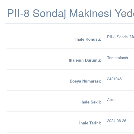
PII-8 Sondaj Makinesi Yed
PII-8 Sondaj M
İhale Konusu:
Tamamlandı
İhalenin Durumu:
2421046
Dosya Numarası:
Açık
İhale Şekli:
2024-06-26
İhale Tarihi: