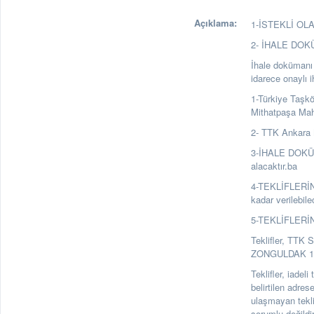
Açıklama:
1-İSTEKLİ OLABİ
2- İHALE DO
İhale dokümanı a
idarece onaylı 
1-Türkiye Taşk
Mithatpaşa Ma
2- TTK Ankara 
3-İHALE DOKÜMA
alacaktır.ba
4-TEKLİFLERİN
kadar verilebile
5-TEKLİFLERİ
Teklifler, TTK 
ZONGULDAK 1. Ka
Teklifler, iadel
belirtilen adre
ulaşmayan tekl
sorumlu değildir