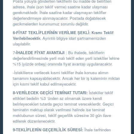
Posta yoluyla gönderilen tekliflerin bu madde de belirtilen
adrese, ihale (son teklif verme) saatine kadar ulaşması
gerekmektedir. İhale saatine kadar ulaşmayan teklifler
değerlendirmeye alınmayacaktır. Postada doğabilecek
gecikmelerden kurumumuz sorumlu değildir.
6-FİYAT TEKLİFLERİNİN VERİLME ŞEKLİ:
Kısmı Teklif
Verilebilecektir.
Ayrıntılı bilgiye idari şartnamemizden
ulaşılabilir.
7
-İHALEDE FİYAT AVANTAJI
: Bu ihalede, tekliflerin
değerlendirilmesinde yerli malı teklif eden yerli istekliler lehine
%15 (yüzde onbeş) oranında fiyat avantajı uygulanacaktır.
-İsteklilerce verilecek kısmi teklifler ihale konusu alımın
tamamını kapsayabilecektir. Ancak her bir iş kaleminin miktarı
için kısmi teklif kabul edilmeyecektir.
8-VERİLECEK GEÇİCİ TEMİNAT TUTARI:
İstekliler teklif
ettikleri bedelin %3 ‘ünden az olmamak üzere kendi
belirleyecekleri tutarda geçici teminat vereceklerdir. Geçici
teminatın mektup olarak verilmesi halinde ise teminat
mektubunun süresi, teklif geçerlilik süresine 30 gün ilave
edilerek düzenlenecektir.
9-TEKLİFLERİN GEÇERLİLİK SÜRESİ:
İhale tarihinden