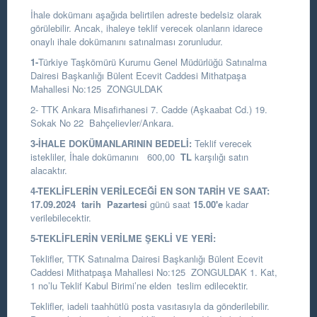
İhale dokümanı aşağıda belirtilen adreste bedelsiz olarak
görülebilir. Ancak, ihaleye teklif verecek olanların idarece
onaylı ihale dokümanını satınalması zorunludur.
1-
Türkiye Taşkömürü Kurumu Genel Müdürlüğü Satınalma
Dairesi Başkanlığı
Bülent Ecevit Caddesi Mithatpaşa
Mahallesi No:125 ZONGULDAK
2- TTK Ankara Misafirhanesi 7. Cadde (Aşkaabat Cd.) 19.
Sokak No 22 Bahçelievler/Ankara.
3-İHALE DOKÜMANLARININ BEDELİ:
Teklif verecek
istekliler, İhale dokümanını 600,00
TL
karşılığı satın
alacaktır.
4-TEKLİFLERİN VERİLECEĞİ EN SON TARİH VE SAAT:
17.09.
2024
tarih Pazartesi
günü saat
15.00
'e
kadar
verilebilecektir.
5-TEKLİFLERİN VERİLME ŞEKLİ VE YERİ:
Teklifler, TTK Satınalma Dairesi Başkanlığı Bülent Ecevit
Caddesi Mithatpaşa Mahallesi No:125 ZONGULDAK 1. Kat,
1 no’lu Teklif Kabul Birimi’ne elden teslim edilecektir.
Teklifler, iadeli taahhütlü posta vasıtasıyla da gönderilebilir.