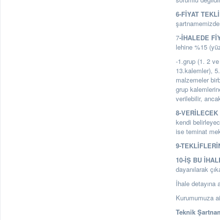
6-FİYAT TEKL
şartnamemizden 
7
-İHALEDE Fİ
lehine %15 (yüz
-1.grup (1. 2 ve
13.kalemler), 5
malzemeler birbi
grup kalemlerin
verilebilir, anc
8-VERİLECEK 
kendi belirleyec
ise teminat mekt
9-TEKLİFLERİ
10-İŞ BU İHA
dayanılarak çık
İhale detayına a
Kurumumuza ait 
Teknik Şartnam