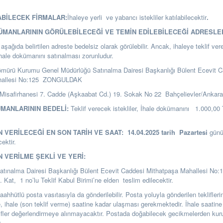
ABİLECEK FİRMALAR:
İhaleye yerli ve yabancı istekliler katılabilecektir
.
KÜMANLARININ GÖRÜLEBİLECEĞİ VE TEMİN EDİLEBİLECEĞİ ADRESLE
şağıda belirtilen adreste bedelsiz olarak görülebilir. Ancak, ihaleye teklif ver
ihale dokümanını satınalması zorunludur.
ömürü Kurumu Genel Müdürlüğü Satınalma Dairesi Başkanlığı
Bülent Ecevit C
hallesi No:125 ZONGULDAK
Misafirhanesi 7. Cadde (Aşkaabat Cd.) 19. Sokak No 22 Bahçelievler/Ankar
ÜMANLARININ BEDELİ:
Teklif verecek istekliler, İhale dokümanını 1.000,00 T
N VERİLECEĞİ EN SON TARİH VE SAAT:
14.04.2025
tarih
Pazartesi
günü
cektir.
N VERİLME ŞEKLİ VE YERİ:
Satınalma Dairesi Başkanlığı Bülent Ecevit Caddesi Mithatpaşa Mahallesi No:
t, 1 no’lu Teklif Kabul Birimi’ne elden teslim edilecektir.
i taahhütlü posta vasıtasıyla da gönderilebilir. Posta yoluyla gönderilen teklifle
se, ihale (son teklif verme) saatine kadar ulaşması gerekmektedir. İhale saatine
ifler değerlendirmeye alınmayacaktır. Postada doğabilecek gecikmelerden k
.