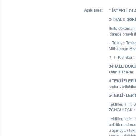
Açıklama:
1-İSTEKLİ OL
2- İHALE DO
İhale dokümanı a
idarece onaylı 
1-
Türkiye Taşk
Mithatpaşa Ma
2- TTK Ankara 
3-İHALE DOK
satın alacaktır.
4-TEKLİFLERİ
kadar verilebile
5-TEKLİFLERİ
Teklifler, TTK 
ZONGULDAK 1. Ka
Teklifler, iadel
belirtilen adre
ulaşmayan tekl
sorumlu değildir