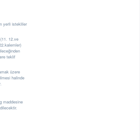
 yerli istekliler
 (11. 12.ve
22.kalemler)
rileceğinden
re teklif
lmamak üzere
ilmesi halinde
.
3g maddesine
ilecektir.