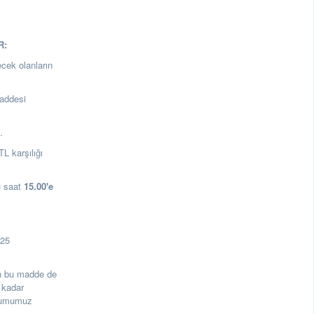
R:
ecek olanların
addesi
a.
L karşılığı
 saat
15.00
'e
125
rin bu madde de
 kadar
urumumuz