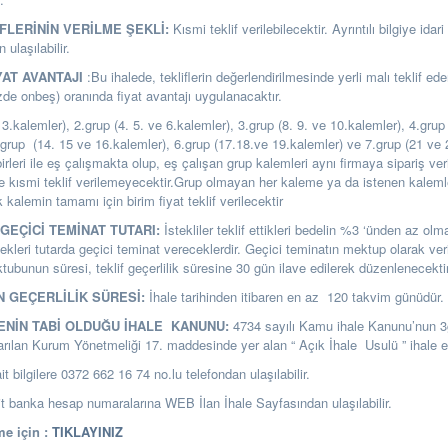
İFLERİNİN VERİLME ŞEKLİ:
Kısmi teklif verilebilecektir. Ayrıntılı bilgiye idari
ulaşılabilir.
YAT AVANTAJI
:Bu ihalede, tekliflerin değerlendirilmesinde yerli malı teklif eden
de onbeş) oranında fiyat avantajı uygulanacaktır.
 3.kalemler), 2.grup (4. 5. ve 6.kalemler), 3.grup (8. 9. ve 10.kalemler), 4.grup
.grup (14. 15 ve 16.kalemler), 6.grup (17.18.ve 19.kalemler) ve 7.grup (21 ve 
rleri ile eş çalışmakta olup, eş çalışan grup kalemleri aynı firmaya sipariş ve
e kısmi teklif verilemeyecektir.Grup olmayan her kaleme ya da istenen kalemle
ak kalemin tamamı için birim fiyat teklif verilecektir
GEÇİCİ TEMİNAT TUTARI:
İstekliler teklif ettikleri bedelin %3 ‘ünden az o
ekleri tutarda geçici teminat vereceklerdir. Geçici teminatın mektup olarak ver
ubunun süresi, teklif geçerlilik süresine 30 gün ilave edilerek düzenlenecektir
N GEÇERLİLİK SÜRESİ:
İhale tarihinden itibaren en az 120 takvim günüdür.
LENİN TABİ OLDUĞU İHALE KANUNU:
4734 sayılı Kamu ihale Kanunu’nun 
arılan Kurum Yönetmeliği 17. maddesinde yer alan “ Açık İhale Usulü ” ihale ed
it bilgilere 0372 662 16 74 no.lu telefondan ulaşılabilir.
banka hesap numaralarına WEB İlan İhale Sayfasından ulaşılabilir.
e için :
TIKLAYINIZ