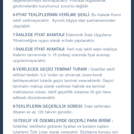
değerlendirmeye alınmayacaktır. Postada doğabilecek
gecikmelerden kurumumuz sorumlu değildir.
6-FİYAT TEKLİFLERİNİN VERİLME ŞEKLİ:
Bu ihalede Kısmi
teklif verilmeyecektir. Ayrıntılı bilgiye idari şartnamemizden
ulaşılabilir.
7-İHALEDE FİYAT AVANTAJI
Elektronik İhale Uygulama
Yönetmeliğine uygun olarak e-ihale yapılacaktır.
7
-İHALEDE FİYAT AVANTAJI
-Yerli malı teklif eden istekliye
ihalenin tamamında % 15 (onbeş) oranında fiyat avantajı
uygulanmayacaktır.
8-VERİLECEK GEÇİCİ TEMİNAT TURARI :
İstekliler teklif
ettikleri bedelin %3 ‘ünden az olmamak üzere kendi
belirleyecekleri tutarda geçici teminat vereceklerdir. Geçici
teminatın mektup olarak verilmesi halinde ise teminat
mektubunun süresi, teklif geçerlilik süresine 30 gün ilave
edilerek düzenlenecektir.
9-TEKLİFLERİN GEÇERLİLİK SÜRESİ:
İhale tarihinden
itibaren en az 120 takvim günüdür
.
10-TEKLİF VE ÖDEMELERDE GEÇERLİ PARA BİRİMİ :
İstekliler, tekliflerini gösteren fiyatları ve bunların toplam
tutarlarını Türk Lirası olarak verecektir. Sözleşme konusu işin