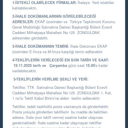
1-İSTEKLİ OLABİLECEK FİRMALAR:
İhaleye Yerli istekliler
katılabilecektir
.
2-İHALE DOKÜMANLARININ GÖRÜLEBİLECEĞİ
ADRESLER:
EKAP üzerinden ve
Türkiye Taşkömürü Kurumu
Genel Müdürlüğü Satınalma Dairesi Başkanlığı
Bülent Ecevit
Caddesi Mithatpaşa Mahallesi No:125 ZONGULDAK
adresinden görülebilir
.
3-İHALE DOKÜMANININ TEMİNİ:
İhale Dokümanı EKAP
üzerinden E-İmza ve M-İmza karşılığı temin edilecektir.
4-TEKLİFLERİN VERİLECEĞİ EN SON TARİH VE SAAT:
19.11.2025
tarih
ve
Çarşamba
günü saat
15.00
'e kadar
verilebilecektir.
5-TEKLİFLERİN VERİLME ŞEKLİ VE YERİ:
Teklifler, TTK Satınalma Dairesi Başkanlığı Bülent Ecevit
Caddesi Mithatpaşa Mahallesi No:125 ZONGULDAK 1. Kat,
1 no’lu Teklif Kabul Birimi’ne elden teslim edilecektir.
Teklifler, iadeli taahhütlü posta vasıtasıyla da gönderilebilir.
Posta yoluyla gönderilen tekliflerin bu madde de belirtilen
adrese, İhale (son teklif verme) saatine kadar ulaşması
gerekmektedir. İhale saatine kadar ulaşmayan teklifler