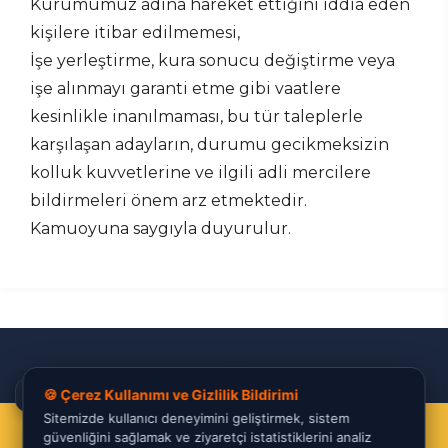
Kurumumuz adına hareket ettiğini iddia eden
kişilere itibar edilmemesi,
İşe yerleştirme, kura sonucu değiştirme veya
işe alınmayı garanti etme gibi vaatlere
kesinlikle inanılmaması, bu tür taleplerle
karşılaşan adayların, durumu gecikmeksizin
kolluk kuvvetlerine ve ilgili adli mercilere
bildirmeleri önem arz etmektedir.
Kamuoyuna saygıyla duyurulur.
✕
🍪 Çerez Kullanımı ve Gizlilik Bildirimi
Ben Varda! Size nasıl yardımcı olabilirim? 🔍
Sitemizde kullanıcı deneyimini geliştirmek, sistem
© 2026 Türkiye Taşkömürü Kurumu
güvenliğini sağlamak ve ziyaretçi istatistiklerini analiz