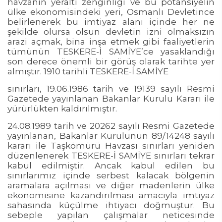
havzanın yeraltı zenginliği ve bu potansiyelin
ülke ekonomisindeki yeri, Osmanlı Devletince
belirlenerek bu imtiyaz alanı içinde her ne
şekilde olursa olsun devletin izni olmaksızın
arazi açmak, bina inşa etmek gibi faaliyetlerin
tümünün TESKERE-İ SAMİYE’ce yasaklandığı
son derece önemli bir görüş olarak tarihte yer
almıştır. 1910 tarihli TESKERE-İ SAMİYE
sınırları, 19.06.1986 tarih ve 19139 sayılı Resmi
Gazetede yayınlanan Bakanlar Kurulu Kararı ile
yürürlükten kaldırılmıştır.
24.08.1989 tarih ve 20262 sayılı Resmi Gazetede
yayınlanan, Bakanlar Kurulunun 89/14248 sayılı
kararı ile Taşkömürü Havzası sınırları yeniden
düzenlenerek TESKERE-İ SAMİYE sınırları tekrar
kabul edilmiştir. Ancak kabul edilen bu
sınırlarımız içinde serbest kalacak bölgenin
aramalara açılması ve diğer madenlerin ülke
ekonomisine kazandırılması amacıyla imtiyaz
sahasında küçülme ihtiyacı doğmuştur. Bu
sebeple yapılan çalışmalar neticesinde