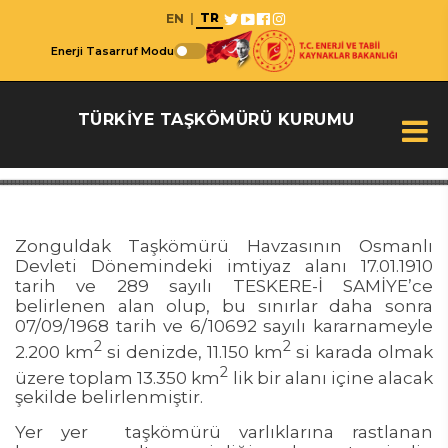
TR
EN
|
Enerji Tasarruf Modu
TÜRKİYE TAŞKÖMÜRÜ KURUMU
Zonguldak Taşkömürü Havzasının Osmanlı
Devleti Dönemindeki imtiyaz alanı 17.01.1910
tarih ve 289 sayılı TESKERE-İ SAMİYE’ce
belirlenen alan olup, bu sınırlar daha sonra
07/09/1968 tarih ve 6/10692 sayılı kararnameyle
2
2
2.200 km
si denizde, 11.150 km
si karada olmak
2
üzere toplam 13.350 km
lik bir alanı içine alacak
şekilde belirlenmiştir.
Yer yer taşkömürü varlıklarına rastlanan