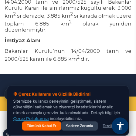
14.04.2000 tarih ve 2000/525 sayılı Bakanlar
Kurulu Kararı ile sınırlarımız küçültülerek; 3.000
2
2
km
si denizde, 3.885 km
si karada olmak üzere
2
toplam 6.885 km
olarak yeniden
düzenlenmiştir.
İmtiyaz Alanı
Bakanlar Kurulu’nun 14/04/2000 tarih ve
2
2000/525 kararı ile 6.885 km
dir.
✕
🍪 Çerez Kullanımı ve Gizlilik Bildirimi
Ben Varda! Size nasıl yardımcı olabilirim? 🔍
Sitemizde kullanıcı deneyimini geliştirmek, sistem
© 2026 Türkiye Taşkömürü Kurumu
güvenliğini sağlamak ve ziyaretçi istatistiklerini analiz
etmek amacıyla çerezler kullanılmaktadır. Detaylı bilgi için
Çerez Politikamızı
inceleyebilirsiniz.
Tümünü Kabul Et
Sadece Zorunlu
Tercihler
🍪