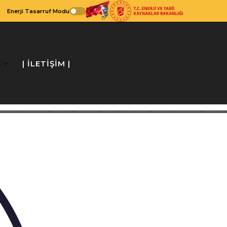
Enerji Tasarruf Modu
R
| İLETİŞİM |