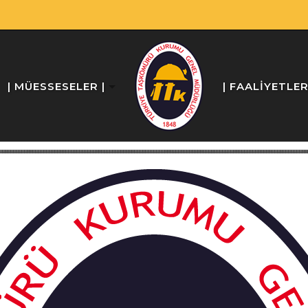
| MÜESSESELER |
| FAALİYETLE