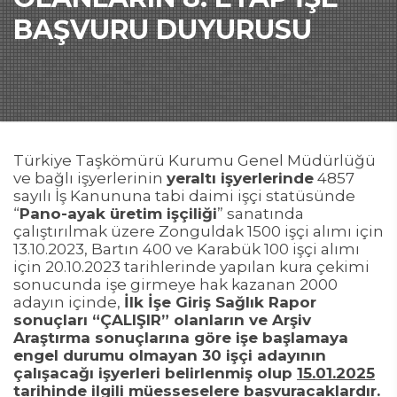
BAŞVURU DUYURUSU
Türkiye Taşkömürü Kurumu Genel Müdürlüğü
ve bağlı işyerlerinin
yeraltı işyerlerinde
4857
sayılı İş Kanununa tabi daimi işçi statüsünde
“
Pano-ayak üretim işçiliği
” sanatında
çalıştırılmak üzere Zonguldak 1500 işçi alımı için
13.10.2023, Bartın 400 ve Karabük 100 işçi alımı
için 20.10.2023 tarihlerinde yapılan kura çekimi
sonucunda işe girmeye hak kazanan 2000
adayın içinde,
İlk İşe Giriş Sağlık Rapor
sonuçları “ÇALIŞIR” olanların ve Arşiv
Araştırma sonuçlarına göre işe başlamaya
engel durumu olmayan 30 işçi adayının
çalışacağı işyerleri belirlenmiş olup
15.01.2025
tarihinde ilgili müesseselere başvuracaklardır.