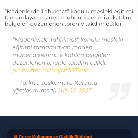
“Madenlerde Tahkimat” konulu mesleki eğitimi
tamamlayan maden mühendislerimize katılım
belgeleri düzenlenen törenle takdim edildi.
“Madenlerde Tahkimat” konulu mesleki
eğitimi tamamlayan maden
mühendislerimize katılım belgeleri
düzenlenen törenle takdim edildi.
pic.twitter.com/ujNz53FVuc
— Türkiye Taşkömürü Kurumu
(@ttkkurumsal)
July 12, 2025
✕
🍪 Çerez Kullanımı ve Gizlilik Bildirimi
Ben Varda! Size nasıl yardımcı olabilirim? 🔍