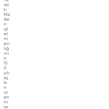
ral
tı
Ma
de
n
işl
et
m
eci
liğ
ini
n
15
0
yılı
aş
kı
n
ür
eti
m
te