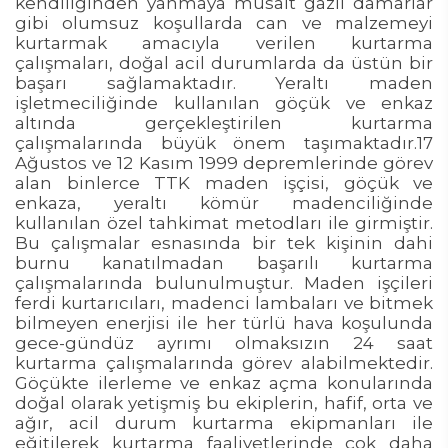
kendiliğinden yanmaya müsait gazlı damarlar
gibi olumsuz koşullarda can ve malzemeyi
kurtarmak amacıyla verilen kurtarma
çalışmaları, doğal acil durumlarda da üstün bir
başarı sağlamaktadır. Yeraltı maden
işletmeciliğinde kullanılan göçük ve enkaz
altında gerçekleştirilen kurtarma
çalışmalarında büyük önem taşımaktadır.17
Ağustos ve 12 Kasım 1999 depremlerinde görev
alan binlerce TTK maden işçisi, göçük ve
enkaza, yeraltı kömür madenciliğinde
kullanılan özel tahkimat metodları ile girmiştir.
Bu çalışmalar esnasında bir tek kişinin dahi
burnu kanatılmadan başarılı kurtarma
çalışmalarında bulunulmuştur. Maden işçileri
ferdi kurtarıcıları, madenci lambaları ve bitmek
bilmeyen enerjisi ile her türlü hava koşulunda
gece-gündüz ayrımı olmaksızın 24 saat
kurtarma çalışmalarında görev alabilmektedir.
Göçükte ilerleme ve enkaz açma konularında
doğal olarak yetişmiş bu ekiplerin, hafif, orta ve
ağır, acil durum kurtarma ekipmanları ile
eğitilerek kurtarma faaliyetlerinde çok daha