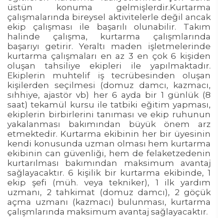
üstün konuma gelmişlerdir.Kurtarma
çalışmalarında bireysel aktivitelerle değil ancak
ekip çalışması ile başarılı olunabilir. Takım
halinde çalışma, kurtarma çalışmlarında
başarıyı getirir. Yeraltı maden işletmelerinde
kurtarma çalışmaları en az 3 en çok 6 kişiden
oluşan tahsiliye ekipleri ile yapılmaktadır.
Ekiplerin muhtelif iş tecrübesinden oluşan
kişilerden seçilmesi (domuz damcı, kazmacı,
sıhhiye, ajastör vb) her 6 ayda bir 1 günlük (8
saat) tekamül kursu ile tatbiki eğitim yapması,
ekiplerin birbirlerini tanıması ve ekip ruhunun
yakalanması bakımından büyük önem arz
etmektedir. Kurtarma ekibinin her bir üyesinin
kendi konusunda uzman olması hem kurtarma
ekibinin can güvenliği, hem de felaketzedenin
kurtarılması bakımından maksimum avantaj
sağlayacaktır. 6 kişilik bir kurtarma ekibinde, 1
ekip şefi (müh. veya tekniker), 1 ilk yardım
uzmanı, 2 tahkimat (domuz damcı), 2 göçük
açma uzmanı (kazmacı) bulunması, kurtarma
çalışmlarında maksimum avantaj sağlayacaktır.