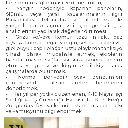
tanziminin sağlanması ve denetimleri,
Yangın nedeniyle kapanan panoların,
ölümlü veya yaralı kazalanmaların ilgili
Bakanlıklara telgraf-fax la bildirilmesi ile
yangınlı pano açma izni için gerekli gaz
analizlerinin yapılarak değerlendirilmesi,
Grizu ve/veya kömür tozu infilakı, gaz
ve/veya kömür degajı yangın, sel, su baskını vb.
gibi büyük çaplı olağan üstü olaylarda tahlisiye
cihazlı olarak müdahale etmek, ekiplerin
hazırlanmasını sağlamak, kaza raporu tanzim
etmek ve görev verildiğinde bilirkişi olarak
çalışmalarda bulunmak,
Normal periyodik ocak denetimleri
çerçevesinde, çalışan üretim birimlerini
denetlemek,
Her yıl periyodik düzenlenen, 4-10 Mayıs İşçi
Sağlığı ve İş Güvenliği Haftası ile, Kdz. Ereğli
Zonguldak festivallerinde stand açarak halkı
ve kamuoyunu bilgilendirmek.