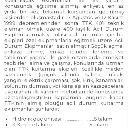
kullanılacak ekipmanlar ile ilk yardım
konusunda eğitime alınmış, ehliyetli, en az
yılda bir kez tekamül kursundan geçirilmiş
kişilerden oluşmaktadır. 17 Ağustos ve 12 Kasım
1999 depremlerinden sonra TTK 40’ı teknik
eleman olmak üzere 400 kişilik Acil Durum
Ekipleri kurmak ve olası acil durumlar için bu
ekipleri özel ekipmanlarla eğitmek üzere Acil
Durum Ekipmanları satın almıştır.Göçük açma,
enkaza girme, enkaz içinde ilerleme ve
tahkimat yapma ile gazlı ortamlarda emniyet
tedbirleri alma ve çalışma, konularında uzman
olan TTK kurtarma ekipleri, özellikle maden
kazalarında (göçük altında kalma, infilak,
yangın, elektrik çarpması, şok, kırık, kanamalar,
solunum durması, vb) karşılaşılan kazazedelere
uygulanan ilk yardım metodları ile konusunda
uzmanlaşmıştır.Bu kapsamda bugüne kadar
TTK’nın almış olduğu acil durum kurtarma
ekipmanları şunlardır;
Hidrolik güç ünitesi …………………………5 takım
K-Kesme takımı ……………………………..5 takım