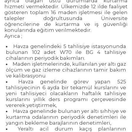
ayrıca olağan üstü durumlarda kurtarma
hizmeti vermektedir. Ülkemizde 12 ilde faaliyet
gösteren toplam 16 maden işletmesi ile gelen
talepler doğrultusunda Üniversite
öğrencilerine de kurtarma ve iş güvenliği
konularında eğitim verilmektedir.
Ayrıca ;
Havza genelindeki 5 tahlisiye istasyonunda
bulunan 102 adet W70 ile BG 4 tahlisiye
cihalarının periyodik bakımları.
Maden işletmelerinde, kullanılan yer altı gaz
ölçüm ve gaz izleme cihazlarının tamir bakım
ve kalibrasyonu
Havza genelinde görev yapan 525
tahlisiyecinin 6 ayda bir tekamül kurslarını ve
yeni tahlisiyeci olacakların haftalık tahlisiye
kurslarını yıllık ders programı çerçevesinde
vererek yetiştirmek,
Havza genelinde bulunan yer altı sıhhiye ve
kurtarma odalarının periyodik denetimleri ile
yangın bekleme barajlarının denetimleri,
Yeraltı acil durum kaçış planlarının