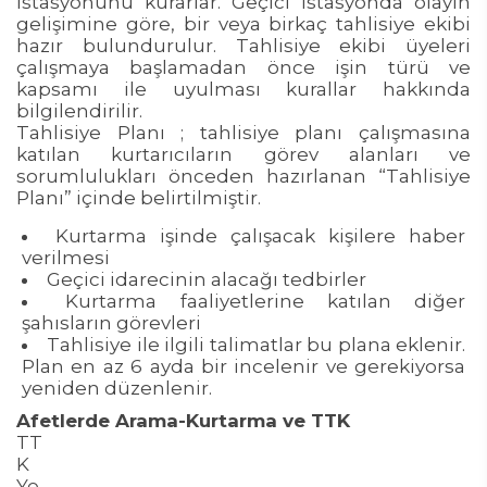
istasyonunu kurarlar. Geçici istasyonda olayın
gelişimine göre, bir veya birkaç tahlisiye ekibi
hazır bulundurulur. Tahlisiye ekibi üyeleri
çalışmaya başlamadan önce işin türü ve
kapsamı ile uyulması kurallar hakkında
bilgilendirilir.
Tahlisiye Planı ; tahlisiye planı çalışmasına
katılan kurtarıcıların görev alanları ve
sorumlulukları önceden hazırlanan “Tahlisiye
Planı” içinde belirtilmiştir.
Kurtarma işinde çalışacak kişilere haber
verilmesi
Geçici idarecinin alacağı tedbirler
Kurtarma faaliyetlerine katılan diğer
şahısların görevleri
Tahlisiye ile ilgili talimatlar bu plana eklenir.
Plan en az 6 ayda bir incelenir ve gerekiyorsa
yeniden düzenlenir.
Afetlerde Arama-Kurtarma ve TTK
TT
K
Ye