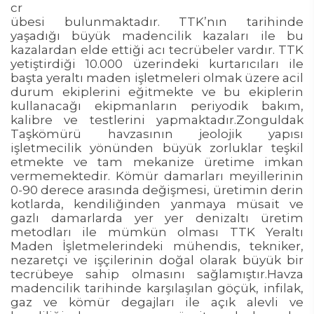
cr
übesi bulunmaktadır. TTK’nın tarihinde
yaşadığı büyük madencilik kazaları ile bu
kazalardan elde ettiği acı tecrübeler vardır. TTK
yetiştirdiği 10.000 üzerindeki kurtarıcıları ile
başta yeraltı maden işletmeleri olmak üzere acil
durum ekiplerini eğitmekte ve bu ekiplerin
kullanacağı ekipmanların periyodik bakım,
kalibre ve testlerini yapmaktadır.Zonguldak
Taşkömürü havzasının jeolojik yapısı
işletmecilik yönünden büyük zorluklar teşkil
etmekte ve tam mekanize üretime imkan
vermemektedir. Kömür damarları meyillerinin
0-90 derece arasında değişmesi, üretimin derin
kotlarda, kendiliğinden yanmaya müsait ve
gazlı damarlarda yer yer denizaltı üretim
metodları ile mümkün olması TTK Yeraltı
Maden İşletmelerindeki mühendis, tekniker,
nezaretçi ve işçilerinin doğal olarak büyük bir
tecrübeye sahip olmasını sağlamıştır.Havza
madencilik tarihinde karşılaşılan göçük, infilak,
gaz ve kömür degajları ile açık alevli ve